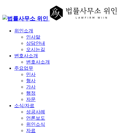
위인소개
인사말
상담안내
오시는길
변호사소개
변호사소개
주요업무
민사
형사
가사
행정
자문
소식/자료
성공사례
언론보도
위인소식
자료